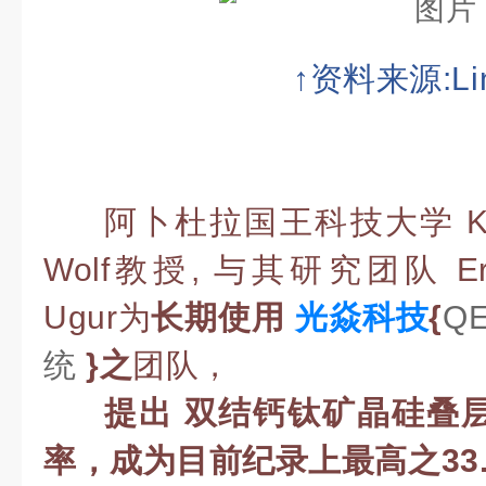
↑资料来源:Lin
阿卜杜拉国王科技大学 KAUST
Wolf教授, 与其研究团队 Erk
Ugur为
长期使用
光焱科技
{
Q
统
}之
团队，
提出 双结钙钛矿晶硅叠
率，成为目前纪录上最高之33