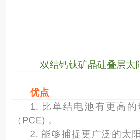
双结钙钛矿晶硅叠层太
优点
1. 比单结电池有更高
（PCE) 。
2. 能够捕捉更广泛的太