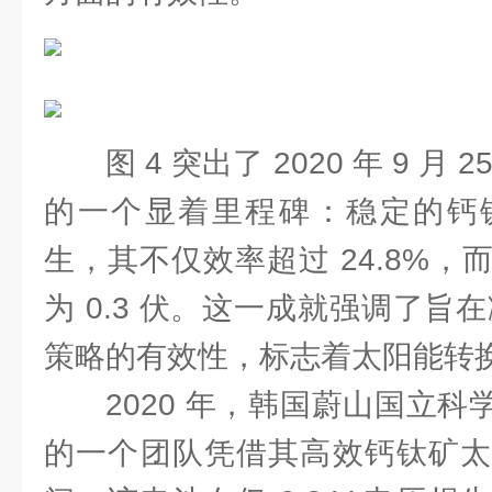
图 4 突出了 2020 年 9 
的一个显着里程碑：稳定的钙
生，其不仅效率超过 24.8%
为 0.3 伏。这一成就强调了旨在
策略的有效性，标志着太阳能转
2020 年，韩国蔚山国立科学技
的一个团队凭借其高效钙钛矿太