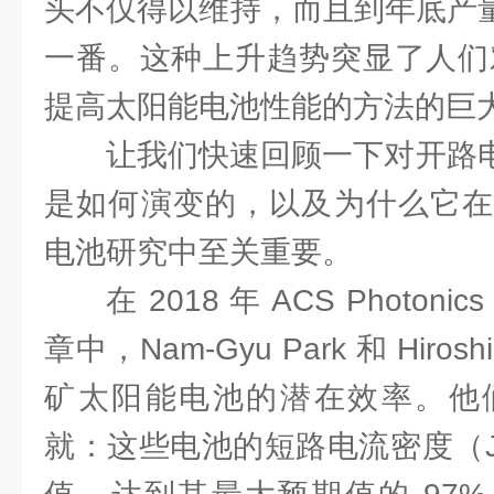
头不仅得以维持，而且到年底产量可
一番。这种上升趋势突显了人们对
提高太阳能电池性能的方法的巨
让我们快速回顾一下对开路电压
是如何演变的，以及为什么它在
电池研究中至关重要。
在 2018 年 ACS Photo
章中，Nam-Gyu Park 和 Hiros
矿太阳能电池的潜在效率。他
就：这些电池的短路电流密度（J