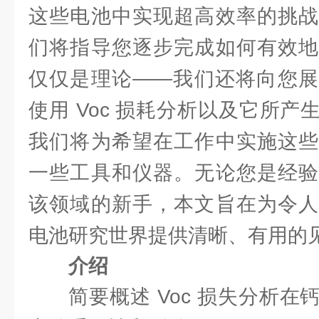
这些电池中实现超高效率的挑战
们将指导您逐步完成如何有效地
仅仅是理论——我们还将向您展
使用 Voc 损耗分析以及它所
我们将为希望在工作中实施这些
一些工具和仪器。无论您是经验
该领域的新手，本文旨在为令人
电池研究世界提供清晰、有用的
介绍
简要概述 Voc 损失分析