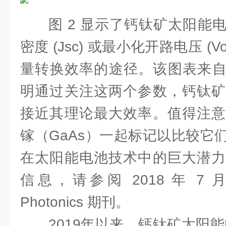
图 2 显示了钙钛矿太阳能
密度 (Jsc) 或最小化开路电压 (
量转换效率的途径。该图表来自 ACS
明通过关注这两个参数，钙钛矿
接近其理论最大效率。值得注意
镓（GaAs）一起标记以比较它
在太阳能电池技术中的巨大潜力
信息，请参阅 2018 年 7 月
Photonics 期刊。
2019年以来，钙钛矿太阳