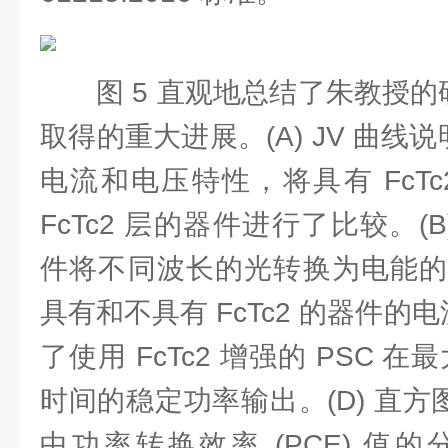
图 5 直观地总结了朱教授的
取得的重大进展。(A) JV 曲线说
电流和电压特性，将具有 FcT
FcTc2 层的器件进行了比较。(B
件将不同波长的光转换为电能的
具有和不具有 FcTc2 的器件的电
了使用 FcTc2 增强的 PSC 在最
时间的稳定功率输出。(D) 直方图
中功率转换效率 (PCE) 值