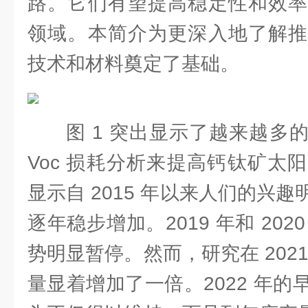
路。它们有望提高稳定性和效率
领域。本简介为更深入地了解推
技术和材料奠定了基础。
图 1 突出显示了越来越多
Voc 损耗分析来提高钙钛矿太
显示自 2015 年以来人们的兴
逐年稳步增加。2019 年和 20
势明显暂停。然而，研究在 202
量显着增加了一倍。2022 年