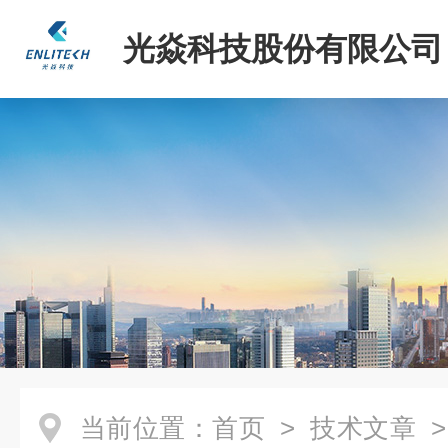
光焱科技股份有限公司
当前位置：
首页
>
技术文章
>