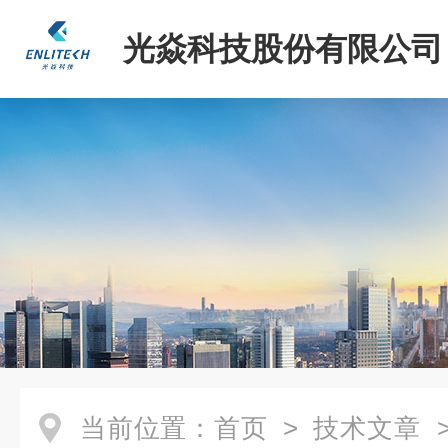
光焱科技股份有限公司
当前位置：
首页
>
技术文章
>