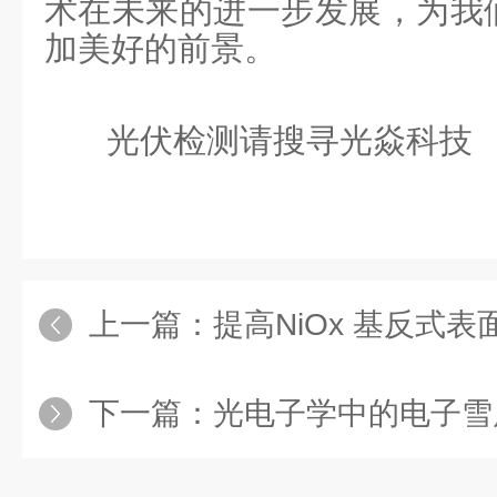
术在未来的进一步发展，为我
加美好的前景。
光伏检测请搜寻光焱科技
上一篇：
提高NiOx 基反式表面重构
下一篇：
光电子学中的电子雪