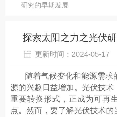
研究的早期发展
探索太阳之力之光伏研
更新时间：2024-05-1
随着气候变化和能源需求
源的兴趣日益增加。光伏技术
重要转换形式，正成为可再
点。然而，要了解光伏技术的